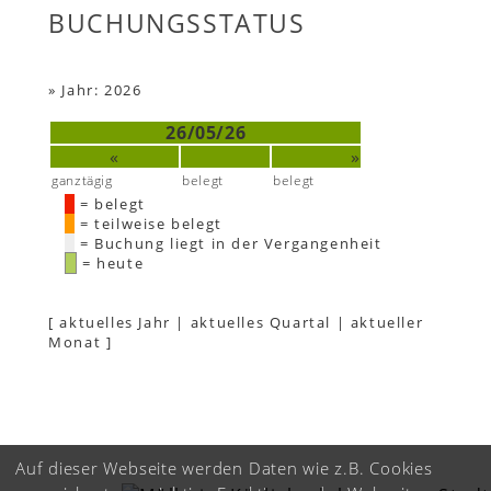
BUCHUNGSSTATUS
»
Jahr: 2026
26/05/26
«
»
ganztägig
belegt
belegt
= belegt
= teilweise belegt
= Buchung liegt in der Vergangenheit
= heute
[
aktuelles Jahr
|
aktuelles Quartal
|
aktueller
Monat
]
Auf dieser Webseite werden Daten wie z.B. Cookies