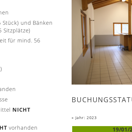
onen
(6 Stück) und Bänken
 Sitzplätze)
eit für mind. 56
)
handen
BUCHUNGSSTAT
asse
ittel
NICHT
»
Jahr: 2023
CHT
vorhanden
19/01/