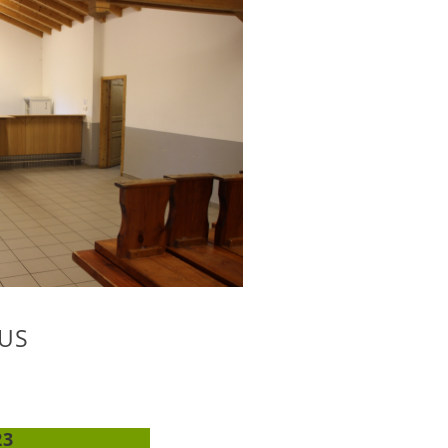
US
23