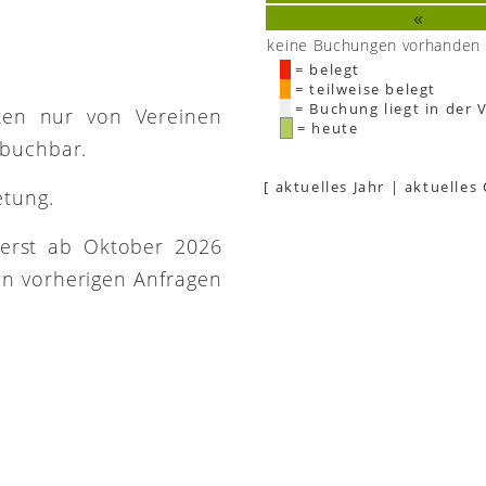
«
e
keine Buchungen vorhanden
= belegt
= teilweise belegt
= Buchung liegt in der 
ütten nur von Vereinen
= heute
 buchbar.
[
aktuelles Jahr
|
aktuelles
etung.
 erst ab Oktober 2026
on vorherigen Anfragen