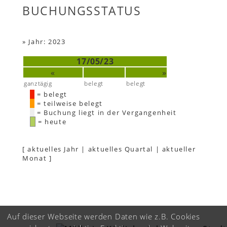
BUCHUNGSSTATUS
»
Jahr: 2023
17/05/23
«
»
ganztägig
belegt
belegt
= belegt
= teilweise belegt
= Buchung liegt in der Vergangenheit
= heute
[
aktuelles Jahr
|
aktuelles Quartal
|
aktueller
Monat
]
Auf dieser Webseite werden Daten wie z.B. Cookies