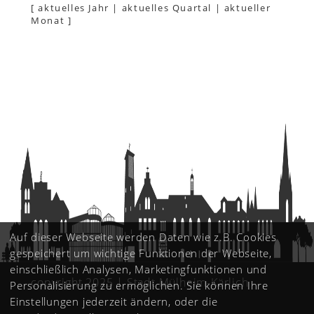
[
aktuelles Jahr
|
aktuelles Quartal
|
aktueller
Monat
]
Auf dieser Webseite werden Daten wie z.B. Cookies
gespeichert um wichtige Funktionen der Webseite,
einschließlich Analysen, Marketingfunktionen und
copyright 2025 | Stadt Mülheim-Kärlich
Personalisierung zu ermöglichen. Sie können Ihre
Einstellungen jederzeit ändern, oder die