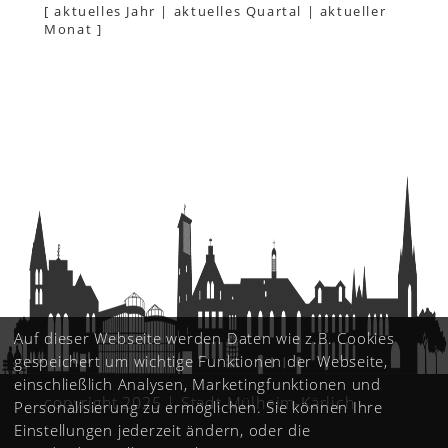
[
aktuelles Jahr
|
aktuelles Quartal
|
aktueller
Monat
]
Auf dieser Webseite werden Daten wie z.B. Cookies
gespeichert um wichtige Funktionen der Webseite,
einschließlich Analysen, Marketingfunktionen und
copyright 2025 | Stadt Mülheim-Kärlich
Personalisierung zu ermöglichen. Sie können Ihre
Einstellungen jederzeit ändern, oder die