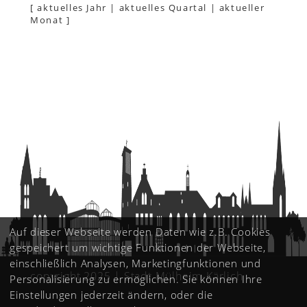
[
aktuelles Jahr
|
aktuelles Quartal
|
aktueller
Monat
]
Auf dieser Webseite werden Daten wie z.B. Cookies
gespeichert um wichtige Funktionen der Webseite,
einschließlich Analysen, Marketingfunktionen und
copyright 2025 | Stadt Mülheim-Kärlich
Personalisierung zu ermöglichen. Sie können Ihre
Einstellungen jederzeit ändern, oder die