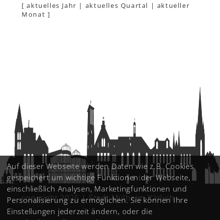
[
aktuelles Jahr
|
aktuelles Quartal
|
aktueller
Monat
]
Auf dieser Webseite werden Daten wie z.B. Cookies
gespeichert um wichtige Funktionen der Webseite,
einschließlich Analysen, Marketingfunktionen und
copyright 2025 | Stadt Mülheim-Kärlich
Personalisierung zu ermöglichen. Sie können Ihre
Einstellungen jederzeit ändern, oder die