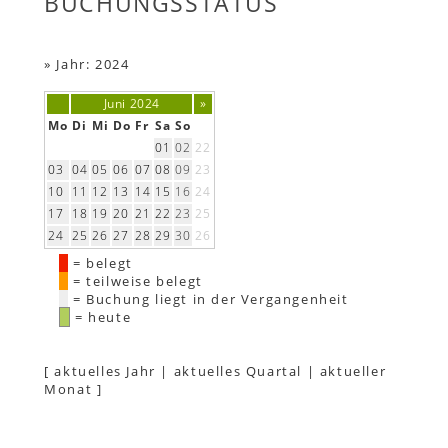
BUCHUNGSSTATUS
»
Jahr: 2024
Juni 2024
»
Mo
Di
Mi
Do
Fr
Sa
So
01
02
22
03
04
05
06
07
08
09
23
10
11
12
13
14
15
16
24
17
18
19
20
21
22
23
25
24
25
26
27
28
29
30
26
= belegt
= teilweise belegt
= Buchung liegt in der Vergangenheit
= heute
[
aktuelles Jahr
|
aktuelles Quartal
|
aktueller
Monat
]