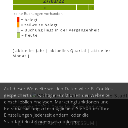
27/03/22
«
»
keine Buchungen vorhanden
= belegt
= teilweise belegt
= Buchung liegt in der Vergangenheit
= heute
[
aktuelles Jahr
|
aktuelles Quartal
|
aktueller
Monat
]
Auf dieser Webseite werden Daten wie z.B. Cookies
gespeichert um wichtige Funktionen der Webseite,
einschließlich Analysen, Marketingfunktionen und
copyright 2025 | Stadt Mülheim-Kärlich
Personalisierung zu ermöglichen. Sie können Ihre
Einstellungen jederzeit ändern, oder die
Standardeinstellungen akzeptieren.
|
KONTAKT
|
IMPRESSUM
|