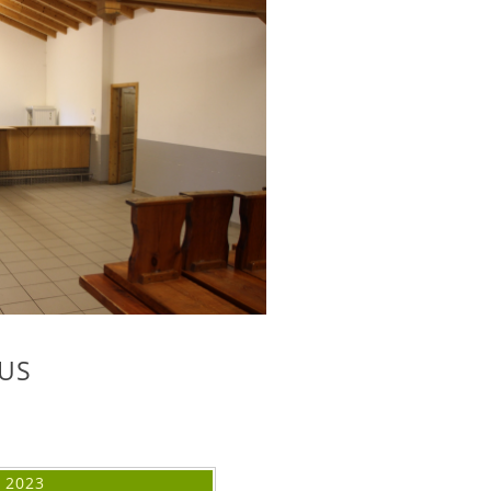
US
r
2023