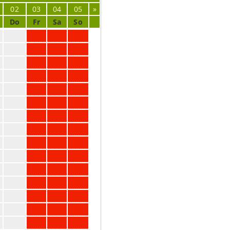
02
03
04
05
»
Do
Fr
Sa
So