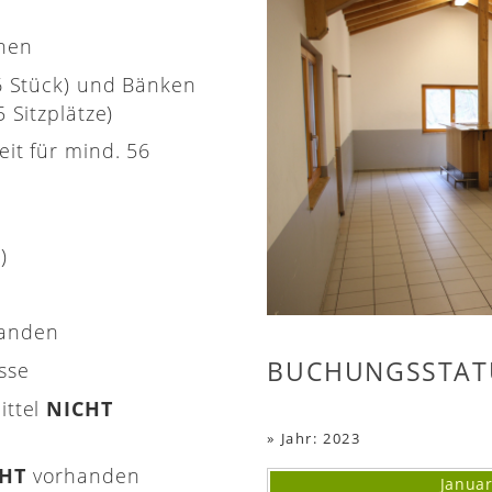
onen
(6 Stück) und Bänken
 Sitzplätze)
eit für mind. 56
)
handen
BUCHUNGSSTAT
asse
ittel
NICHT
»
Jahr: 2023
CHT
vorhanden
Janua