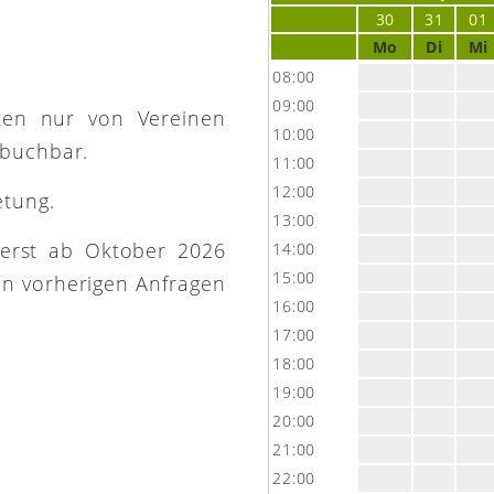
e
30
31
01
Mo
Di
Mi
08:00
09:00
ütten nur von Vereinen
10:00
 buchbar.
11:00
12:00
etung.
13:00
 erst ab Oktober 2026
14:00
15:00
on vorherigen Anfragen
16:00
17:00
18:00
19:00
20:00
21:00
22:00