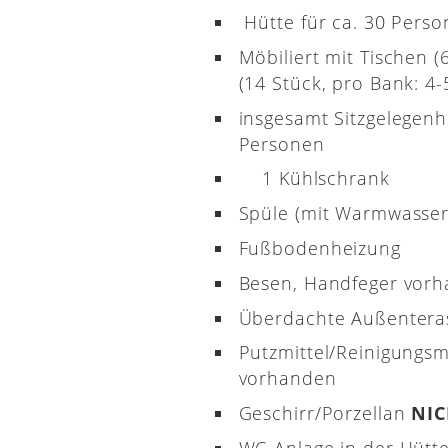
Hütte für ca. 30 Pers
Möbiliert mit Tischen 
(14 Stück, pro Bank: 4-5
insgesamt Sitzgelegenh
Personen
1 Kühlschrank
Spüle (mit Warmwasser
Fußbodenheizung
Besen, Handfeger vor
Überdachte Außenter
Putzmittel/Reinigungsm
vorhanden
Geschirr/Porzellan
NI
WC-Anlage in der Hütt