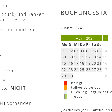
onen
BUCHUNGSSTAT
(6 Stück) und Bänken
 Sitzplätze)
»
Jahr: 2024
eit für mind. 56
April 2024
»
Mo
Di
Mi
Do
Fr
Sa
So
01
02
03
04
05
06
07
14
)
08
09
10
11
12
13
14
15
15
16
17
18
19
20
21
16
22
23
24
25
26
27
28
17
handen
29
30
18
asse
= belegt
ittel
NICHT
= teilweise belegt
= Buchung liegt in der 
= heute
CHT
vorhanden
[
aktuelles Jahr
|
aktuelles
e