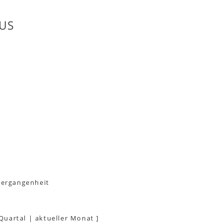
US
Vergangenheit
 Quartal
|
aktueller Monat
]