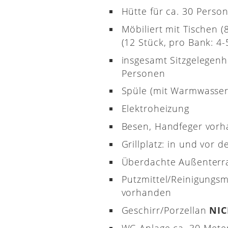
Hütte für ca. 30 Perso
Möbiliert mit Tischen 
(12 Stück, pro Bank: 4-5
insgesamt Sitzgelegenh
Personen
Spüle (mit Warmwasser
Elektroheizung
Besen, Handfeger vor
Grillplatz: in und vor d
Überdachte Außenterr
Putzmittel/Reinigungsm
vorhanden
Geschirr/Porzellan
NI
WC-Anlage ca. 30 Meter