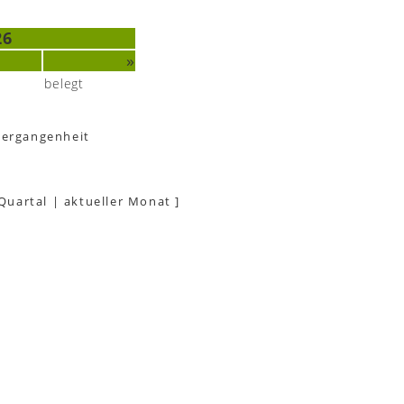
26
»
belegt
Vergangenheit
 Quartal
|
aktueller Monat
]