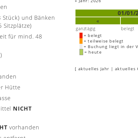
»
Jahr: 2026
nen
01/01/
(8 Stück) und Bänken
«
 Sitzplätze)
ganztägig
belegt
eit für mind. 48
= belegt
= teilweise belegt
= Buchung liegt in der 
= heute
)
[
aktuelles Jahr
|
aktuelles
handen
er Hütte
asse
ittel
NICHT
CHT
vorhanden
 entfernt