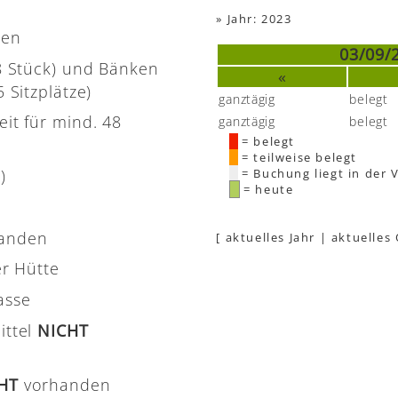
»
Jahr: 2023
nen
03/09/
(8 Stück) und Bänken
«
 Sitzplätze)
ganztägig
belegt
eit für mind. 48
ganztägig
belegt
= belegt
= teilweise belegt
)
= Buchung liegt in der 
= heute
handen
[
aktuelles Jahr
|
aktuelles
er Hütte
asse
ittel
NICHT
CHT
vorhanden