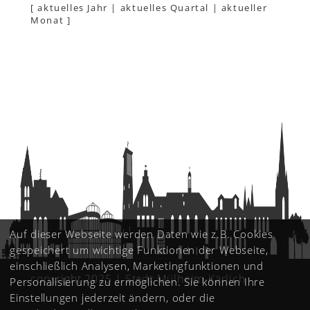
[
aktuelles Jahr
|
aktuelles Quartal
|
aktueller
Monat
]
Auf dieser Webseite werden Daten wie z.B. Cookies
gespeichert um wichtige Funktionen der Webseite,
einschließlich Analysen, Marketingfunktionen und
copyright 2025 | Stadt Mülheim-Kärlich
Personalisierung zu ermöglichen. Sie können Ihre
Einstellungen jederzeit ändern, oder die