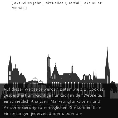
[
aktuelles Jahr
|
aktuelles Quartal
|
aktueller
Monat
]
Auf dieser Webseite werden Daten wie z.B. Cookies
gespeichert um wichtige Funktionen der Webseite,
einschließlich Analysen, Marketingfunktionen und
copyright 2025 | Stadt Mülheim-Kärlich
Personalisierung zu ermöglichen. Sie können Ihre
Einstellungen jederzeit ändern, oder die