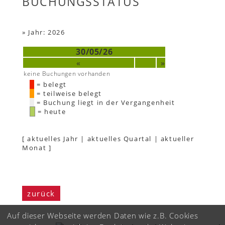
BUCHUNGSSTATUS
»
Jahr: 2026
30/05/26
«
»
keine Buchungen vorhanden
= belegt
= teilweise belegt
= Buchung liegt in der Vergangenheit
= heute
[
aktuelles Jahr
|
aktuelles Quartal
|
aktueller
Monat
]
zurück
Auf dieser Webseite werden Daten wie z.B. Cookies