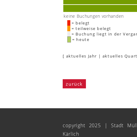
keine Buchungen vorhanden
= belegt
= teilweise belegt
= Buchung liegt in der Verga
= heute
[
aktuelles Jahr
|
aktuelles Quart
zurück
copyright 2025 | Stadt Mül
Kärlich