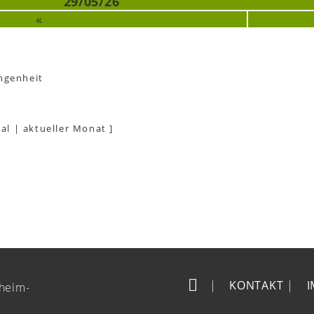
29/05/26
«
ngenheit
al
|
aktueller Monat
]
|
KONTAKT
|
heim-