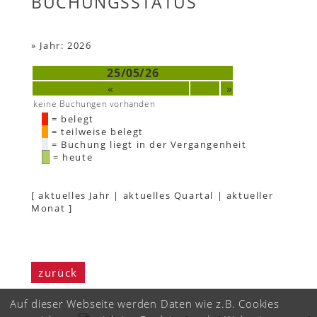
BUCHUNGSSTATUS
»
Jahr: 2026
25/05/26
«
»
keine Buchungen vorhanden
= belegt
= teilweise belegt
= Buchung liegt in der Vergangenheit
= heute
[
aktuelles Jahr
|
aktuelles Quartal
|
aktueller
Monat
]
zurück
Auf dieser Webseite werden Daten wie z.B. Cookies