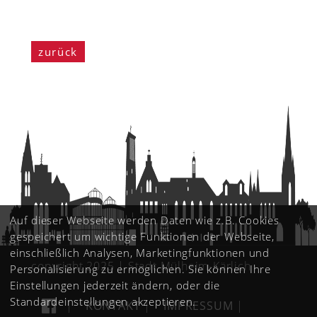
zurück
Auf dieser Webseite werden Daten wie z.B. Cookies
gespeichert um wichtige Funktionen der Webseite,
einschließlich Analysen, Marketingfunktionen und
copyright 2025 | Stadt Mülheim-Kärlich
Personalisierung zu ermöglichen. Sie können Ihre
Einstellungen jederzeit ändern, oder die
Standardeinstellungen akzeptieren.
|
KONTAKT
|
IMPRESSUM
|