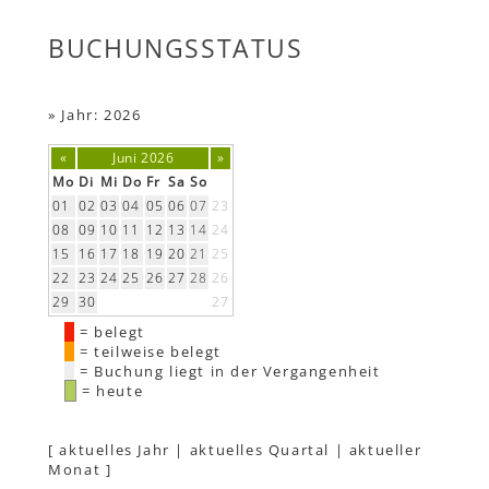
BUCHUNGSSTATUS
»
Jahr: 2026
«
Juni 2026
»
Mo
Di
Mi
Do
Fr
Sa
So
01
02
03
04
05
06
07
23
08
09
10
11
12
13
14
24
15
16
17
18
19
20
21
25
22
23
24
25
26
27
28
26
29
30
27
= belegt
= teilweise belegt
= Buchung liegt in der Vergangenheit
= heute
[
aktuelles Jahr
|
aktuelles Quartal
|
aktueller
Monat
]