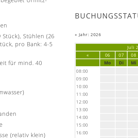
BUCHUNGSSTAT
nen
»
Jahr: 2026
9 Stück), Stühlen (26
tück, pro Bank: 4-5
Juli
«
06
07
08
eit für mind. 40
Mo
Di
Mi
08:00
09:00
10:00
rmwasser)
11:00
12:00
13:00
handen
14:00
e
15:00
16:00
e (relativ klein)