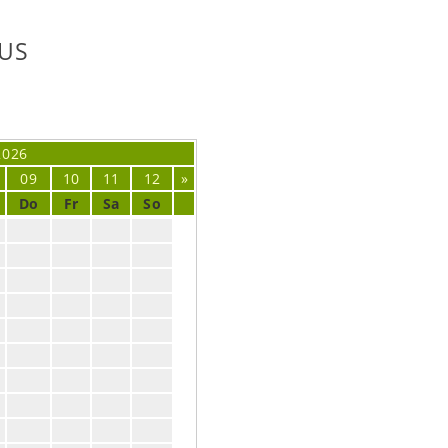
US
2026
09
10
11
12
»
Do
Fr
Sa
So