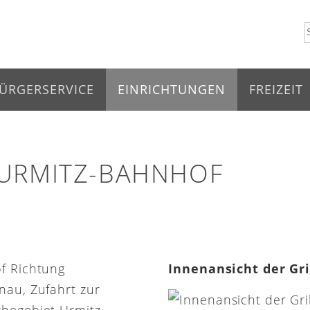
ÜRGERSERVICE
EINRICHTUNGEN
FREIZEIT
 URMITZ-BAHNHOF
of Richtung
Innenansicht der Gr
nau, Zufahrt zur
rbegebiet Urmitz-