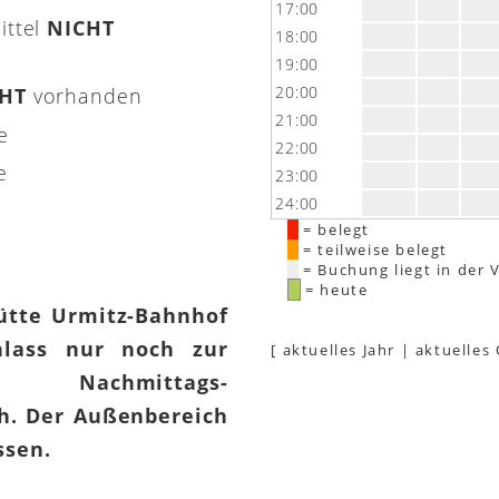
17:00
ittel
NICHT
18:00
19:00
20:00
CHT
vorhanden
21:00
e
22:00
e
23:00
24:00
= belegt
= teilweise belegt
= Buchung liegt in der 
= heute
hütte Urmitz-Bahnhof
lass nur noch zur
[
aktuelles Jahr
|
aktuelles
 Nachmittags-
h. Der Außenbereich
assen.