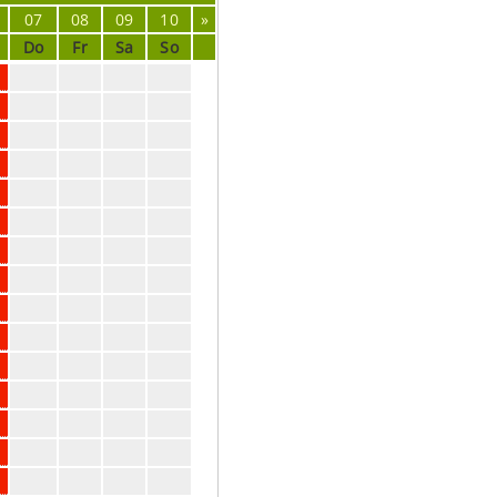
07
08
09
10
»
Do
Fr
Sa
So