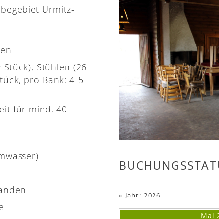
rbegebiet Urmitz-
nen
9 Stück), Stühlen (26
tück, pro Bank: 4-5
eit für mind. 40
rmwasser)
BUCHUNGSSTAT
handen
»
Jahr: 2026
e
Mai