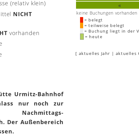
e (relativ klein)
«
keine Buchungen vorhanden
ittel
NICHT
= belegt
= teilweise belegt
= Buchung liegt in der 
CHT
vorhanden
= heute
e
e
[
aktuelles Jahr
|
aktuelles
hütte Urmitz-Bahnhof
lass nur noch zur
 Nachmittags-
h. Der Außenbereich
assen.