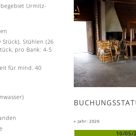
rbegebiet Urmitz-
nen
9 Stück), Stühlen (26
tück, pro Bank: 4-5
eit für mind. 40
rmwasser)
BUCHUNGSSTAT
handen
»
Jahr: 2026
e
10/05/