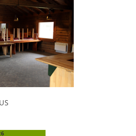
US
26