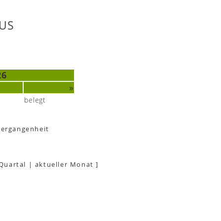
US
26
»
belegt
Vergangenheit
 Quartal
|
aktueller Monat
]