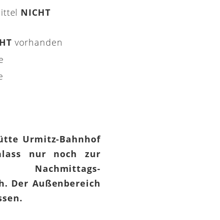
ittel
NICHT
CHT
vorhanden
e
e
hütte Urmitz-Bahnhof
lass nur noch zur
 Nachmittags-
h. Der Außenbereich
assen.