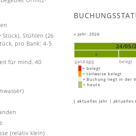
BUCHUNGSSTAT
nen
»
Jahr: 2026
9 Stück), Stühlen (26
tück, pro Bank: 4-5
24/05/
«
eit für mind. 40
ganztägig
belegt
= belegt
= teilweise belegt
= Buchung liegt in der 
= heute
rmwasser)
[
aktuelles Jahr
|
aktuelles
handen
e
e (relativ klein)