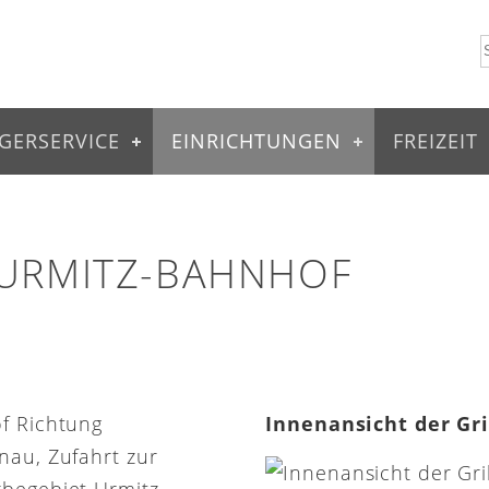
GERSERVICE
EINRICHTUNGEN
FREIZEIT
 URMITZ-BAHNHOF
of Richtung
Innenansicht der Gr
nau, Zufahrt zur
rbegebiet Urmitz-