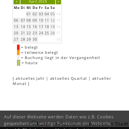
«
April 2026
»
Mo
Di
Mi
Do
Fr
Sa
So
01
02
03
04
05
14
06
07
08
09
10
11
12
15
13
14
15
16
17
18
19
16
20
21
22
23
24
25
26
17
27
28
29
30
18
= belegt
= teilweise belegt
= Buchung liegt in der Vergangenheit
= heute
[
aktuelles Jahr
|
aktuelles Quartal
|
aktueller
Monat
]
Auf dieser Webseite werden Daten wie z.B. Cookies
gespeichert um wichtige Funktionen der Webseite,