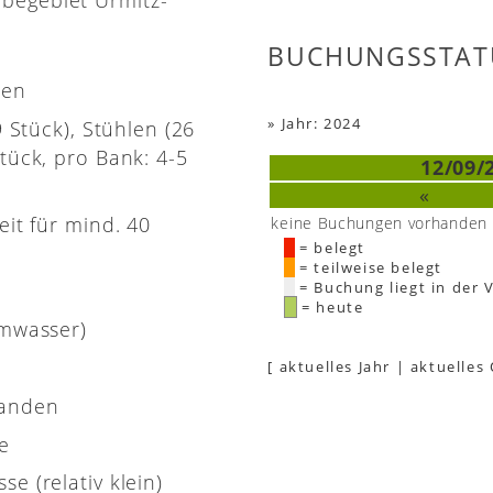
BUCHUNGSSTAT
nen
»
Jahr: 2024
9 Stück), Stühlen (26
tück, pro Bank: 4-5
12/09/
«
eit für mind. 40
keine Buchungen vorhanden
= belegt
= teilweise belegt
= Buchung liegt in der 
= heute
rmwasser)
[
aktuelles Jahr
|
aktuelles
handen
e
e (relativ klein)