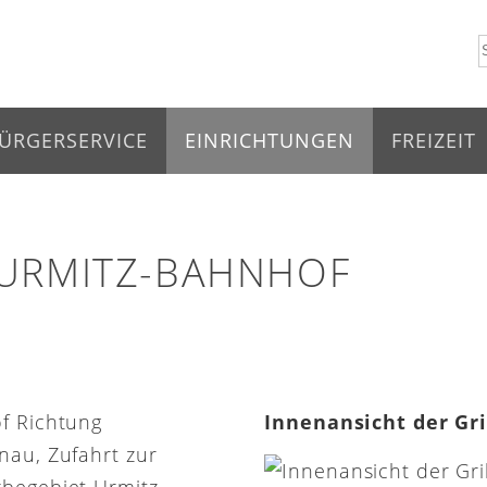
ÜRGERSERVICE
EINRICHTUNGEN
FREIZEIT
 URMITZ-BAHNHOF
of Richtung
Innenansicht der Gr
nau, Zufahrt zur
rbegebiet Urmitz-