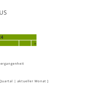
US
24
»
Vergangenheit
 Quartal
|
aktueller Monat
]