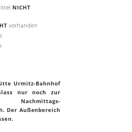
ittel
NICHT
CHT
vorhanden
e
e
hütte Urmitz-Bahnhof
lass nur noch zur
 Nachmittags-
h. Der Außenbereich
assen.