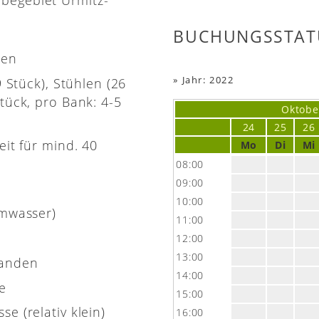
BUCHUNGSSTAT
nen
»
Jahr: 2022
9 Stück), Stühlen (26
tück, pro Bank: 4-5
Oktobe
24
25
26
eit für mind. 40
Mo
Di
Mi
08:00
09:00
10:00
rmwasser)
11:00
12:00
13:00
handen
14:00
e
15:00
e (relativ klein)
16:00