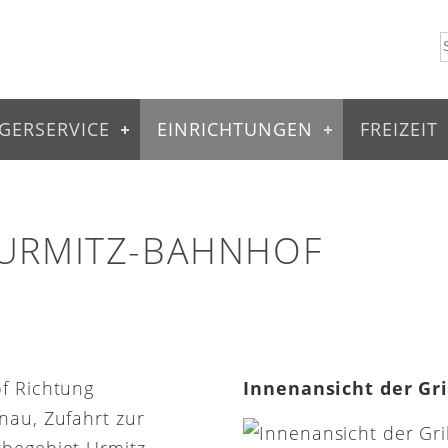
GERSERVICE
EINRICHTUNGEN
FREIZEIT
 URMITZ-BAHNHOF
of Richtung
Innenansicht der Gr
nau, Zufahrt zur
rbegebiet Urmitz-