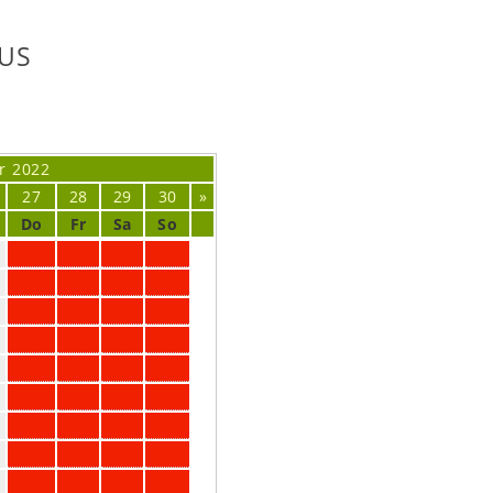
US
r
2022
27
28
29
30
»
Do
Fr
Sa
So