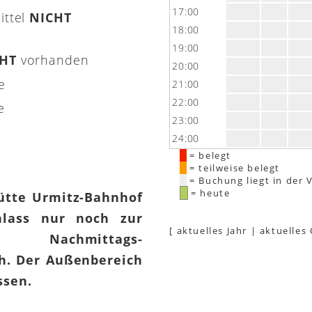
17:00
ittel
NICHT
18:00
19:00
CHT
vorhanden
20:00
e
21:00
22:00
e
23:00
24:00
= belegt
= teilweise belegt
= Buchung liegt in der 
= heute
hütte Urmitz-Bahnhof
lass nur noch zur
[
aktuelles Jahr
|
aktuelles
 Nachmittags-
h. Der Außenbereich
assen.