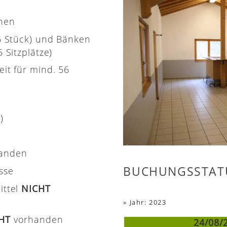
onen
(6 Stück) und Bänken
 Sitzplätze)
eit für mind. 56
)
handen
BUCHUNGSSTAT
asse
ittel
NICHT
»
Jahr: 2023
CHT
vorhanden
24/08/