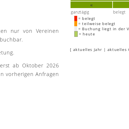
«
e
ganztägig
belegt
= belegt
= teilweise belegt
= Buchung liegt in der 
ütten nur von Vereinen
= heute
 buchbar.
[
aktuelles Jahr
|
aktuelles
etung.
 erst ab Oktober 2026
on vorherigen Anfragen