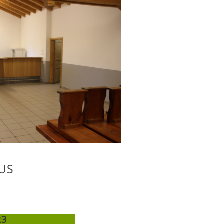
US
23