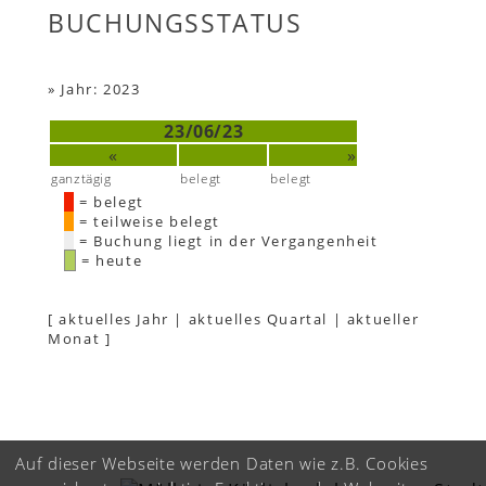
BUCHUNGSSTATUS
»
Jahr: 2023
23/06/23
«
»
ganztägig
belegt
belegt
= belegt
= teilweise belegt
= Buchung liegt in der Vergangenheit
= heute
[
aktuelles Jahr
|
aktuelles Quartal
|
aktueller
Monat
]
Auf dieser Webseite werden Daten wie z.B. Cookies