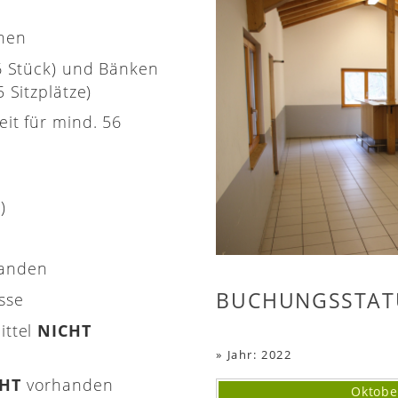
onen
(6 Stück) und Bänken
 Sitzplätze)
eit für mind. 56
)
handen
BUCHUNGSSTAT
asse
ittel
NICHT
»
Jahr: 2022
CHT
vorhanden
Oktobe