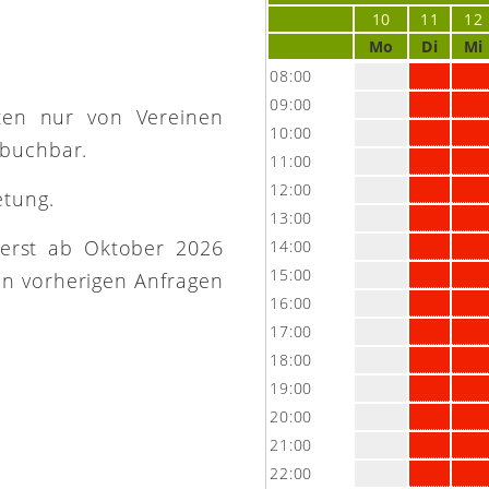
e
10
11
12
Mo
Di
Mi
08:00
09:00
ütten nur von Vereinen
10:00
 buchbar.
11:00
12:00
etung.
13:00
 erst ab Oktober 2026
14:00
15:00
on vorherigen Anfragen
16:00
17:00
18:00
19:00
20:00
21:00
22:00