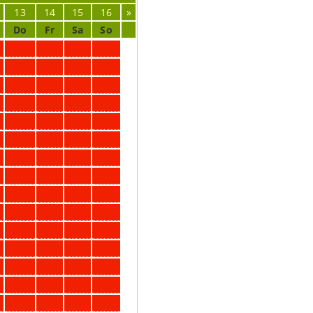
13
14
15
16
»
Do
Fr
Sa
So