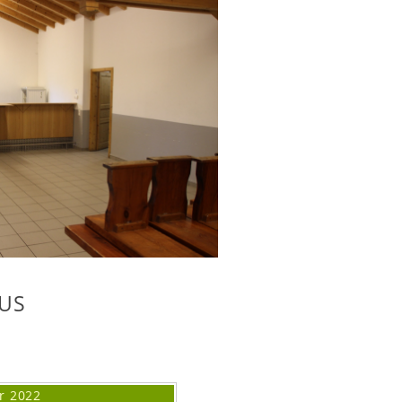
US
r
2022