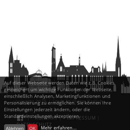
Auf dieser Webseite werden Daten wie z.B. Cookies
gespeichert um wichtige Funktionen der Webseite,
einschließlich Analysen, Marketingfunktionen und
copyright 2025 | Stadt Mülheim-Kärlich
Personalisierung zu ermöglichen. Sie können Ihre
Einstellungen jederzeit ändern, oder die
Standardeinstellungen akzeptieren.
|
KONTAKT
|
IMPRESSUM
|
DATENSCHUTZ
Mehr erfahren
...
Ablehnen
OK