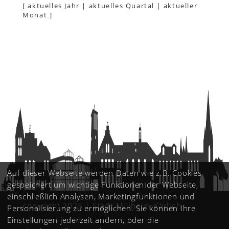
[
aktuelles Jahr
|
aktuelles Quartal
|
aktueller
Monat
]
Auf dieser Webseite werden Daten wie z.B. Cookies
gespeichert um wichtige Funktionen der Webseite,
einschließlich Analysen, Marketingfunktionen und
copyright 2025 | Stadt Mülheim-Kärlich
Personalisierung zu ermöglichen. Sie können Ihre
Einstellungen jederzeit ändern, oder die