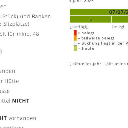
»
Jahr: 2026
nen
07/07/
(8 Stück) und Bänken
«
 Sitzplätze)
ganztägig
belegt
eit für mind. 48
= belegt
= teilweise belegt
= Buchung liegt in der 
= heute
)
[
aktuelles Jahr
|
aktuelles
handen
er Hütte
asse
ittel
NICHT
CHT
vorhanden
 entfernt