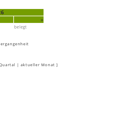
26
»
belegt
Vergangenheit
 Quartal
|
aktueller Monat
]