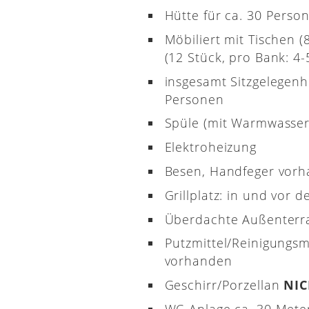
Hütte für ca. 30 Perso
Möbiliert mit Tischen 
(12 Stück, pro Bank: 4-5
insgesamt Sitzgelegenh
Personen
Spüle (mit Warmwasser
Elektroheizung
Besen, Handfeger vor
Grillplatz: in und vor d
Überdachte Außenterr
Putzmittel/Reinigungsm
vorhanden
Geschirr/Porzellan
NI
WC-Anlage ca. 30 Meter