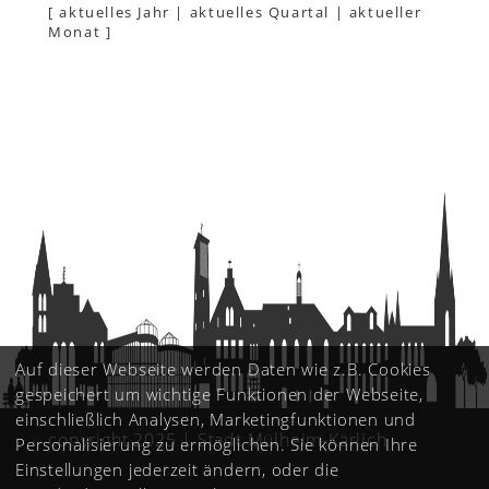
[
aktuelles Jahr
|
aktuelles Quartal
|
aktueller
Monat
]
Auf dieser Webseite werden Daten wie z.B. Cookies
gespeichert um wichtige Funktionen der Webseite,
einschließlich Analysen, Marketingfunktionen und
copyright 2025 | Stadt Mülheim-Kärlich
Personalisierung zu ermöglichen. Sie können Ihre
Einstellungen jederzeit ändern, oder die