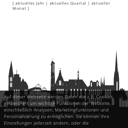
[
aktuelles Jahr
|
aktuelles Quartal
|
aktueller
Monat
]
Auf dieser Webseite werden Daten wie z.B. Cookies
gespeichert um wichtige Funktionen der Webseite,
einschließlich Analysen, Marketingfunktionen und
copyright 2025 | Stadt Mülheim-Kärlich
Personalisierung zu ermöglichen. Sie können Ihre
Einstellungen jederzeit ändern, oder die