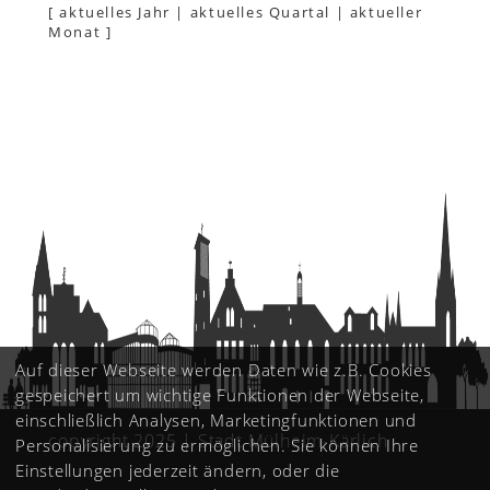
[
aktuelles Jahr
|
aktuelles Quartal
|
aktueller
Monat
]
Auf dieser Webseite werden Daten wie z.B. Cookies
gespeichert um wichtige Funktionen der Webseite,
einschließlich Analysen, Marketingfunktionen und
copyright 2025 | Stadt Mülheim-Kärlich
Personalisierung zu ermöglichen. Sie können Ihre
Einstellungen jederzeit ändern, oder die