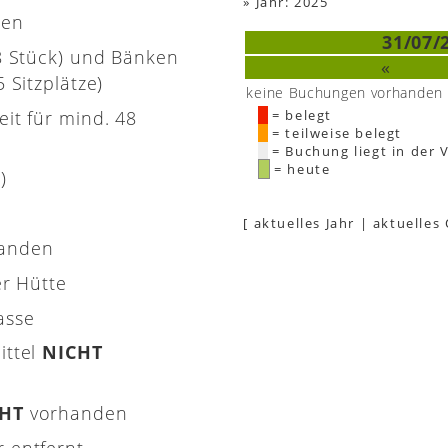
»
Jahr: 2025
nen
31/07/
(8 Stück) und Bänken
«
 Sitzplätze)
keine Buchungen vorhanden
eit für mind. 48
= belegt
= teilweise belegt
= Buchung liegt in der 
= heute
)
[
aktuelles Jahr
|
aktuelles
handen
er Hütte
asse
ittel
NICHT
CHT
vorhanden
 entfernt