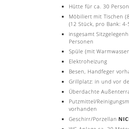
Hütte für ca. 30 Perso
Möbiliert mit Tischen 
(12 Stück, pro Bank: 4-5
insgesamt Sitzgelegenh
Personen
Spüle (mit Warmwasser
Elektroheizung
Besen, Handfeger vor
Grillplatz: in und vor d
Überdachte Außenterr
Putzmittel/Reinigungsm
vorhanden
Geschirr/Porzellan
NI
WC-Anlage ca. 30 Meter