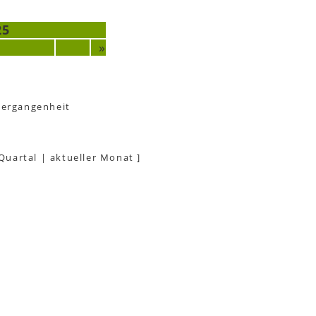
25
»
Vergangenheit
 Quartal
|
aktueller Monat
]