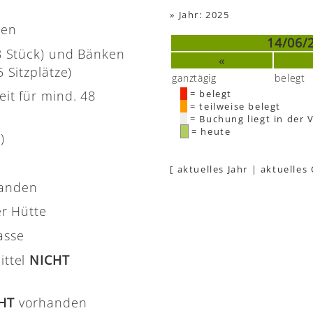
»
Jahr: 2025
nen
14/06/
(8 Stück) und Bänken
«
 Sitzplätze)
ganztägig
belegt
eit für mind. 48
= belegt
= teilweise belegt
= Buchung liegt in der 
= heute
)
[
aktuelles Jahr
|
aktuelles
handen
er Hütte
asse
ittel
NICHT
CHT
vorhanden