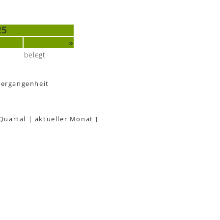
25
»
belegt
Vergangenheit
 Quartal
|
aktueller Monat
]