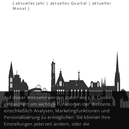
[
aktuelles Jahr
|
aktuelles Quartal
|
aktueller
Monat
]
Auf dieser Webseite werden Daten wie z.B. Cookies
gespeichert um wichtige Funktionen der Webseite,
einschließlich Analysen, Marketingfunktionen und
copyright 2025 | Stadt Mülheim-Kärlich
Personalisierung zu ermöglichen. Sie können Ihre
Einstellungen jederzeit ändern, oder die