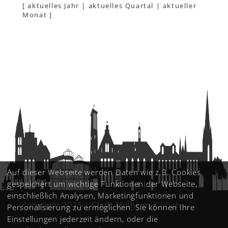
[
aktuelles Jahr
|
aktuelles Quartal
|
aktueller
Monat
]
Auf dieser Webseite werden Daten wie z.B. Cookies
gespeichert um wichtige Funktionen der Webseite,
einschließlich Analysen, Marketingfunktionen und
copyright 2025 | Stadt Mülheim-Kärlich
Personalisierung zu ermöglichen. Sie können Ihre
Einstellungen jederzeit ändern, oder die