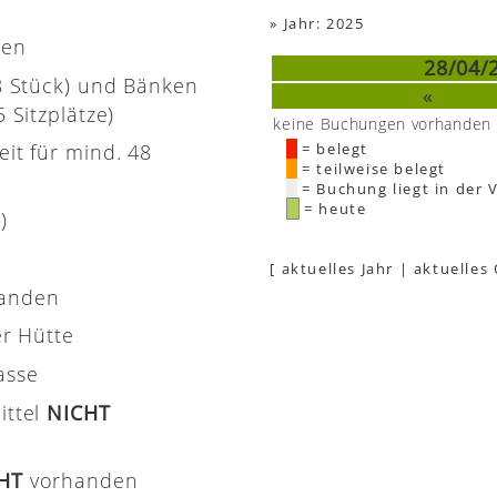
»
Jahr: 2025
nen
28/04/
(8 Stück) und Bänken
«
 Sitzplätze)
keine Buchungen vorhanden
eit für mind. 48
= belegt
= teilweise belegt
= Buchung liegt in der 
= heute
)
[
aktuelles Jahr
|
aktuelles
handen
er Hütte
asse
ittel
NICHT
CHT
vorhanden