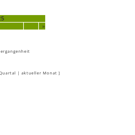
25
»
Vergangenheit
 Quartal
|
aktueller Monat
]