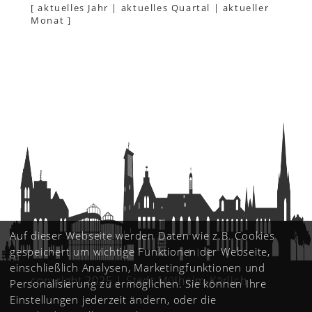
[
aktuelles Jahr
|
aktuelles Quartal
|
aktueller
Monat
]
Auf dieser Webseite werden Daten wie z.B. Cookies
gespeichert um wichtige Funktionen der Webseite,
einschließlich Analysen, Marketingfunktionen und
copyright 2025 | Stadt Mülheim-Kärlich
Personalisierung zu ermöglichen. Sie können Ihre
Einstellungen jederzeit ändern, oder die