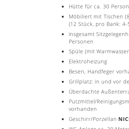
Hütte für ca. 30 Perso
Möbiliert mit Tischen 
(12 Stück, pro Bank: 4-5
insgesamt Sitzgelegenh
Personen
Spüle (mit Warmwasser
Elektroheizung
Besen, Handfeger vor
Grillplatz: in und vor d
Überdachte Außenterr
Putzmittel/Reinigungsm
vorhanden
Geschirr/Porzellan
NI
WC-Anlage ca. 30 Meter