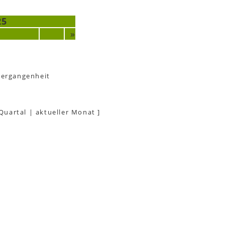
25
»
Vergangenheit
 Quartal
|
aktueller Monat
]