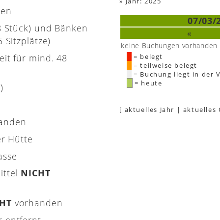
»
Jahr: 2025
nen
07/03/
(8 Stück) und Bänken
«
 Sitzplätze)
keine Buchungen vorhanden
eit für mind. 48
= belegt
= teilweise belegt
= Buchung liegt in der 
= heute
)
[
aktuelles Jahr
|
aktuelles
handen
er Hütte
asse
ittel
NICHT
CHT
vorhanden
 entfernt