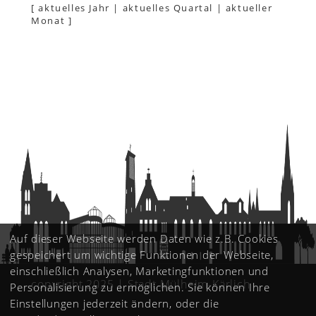
[
aktuelles Jahr
|
aktuelles Quartal
|
aktueller
Monat
]
Auf dieser Webseite werden Daten wie z.B. Cookies
gespeichert um wichtige Funktionen der Webseite,
einschließlich Analysen, Marketingfunktionen und
copyright 2025 | Stadt Mülheim-Kärlich
Personalisierung zu ermöglichen. Sie können Ihre
Einstellungen jederzeit ändern, oder die