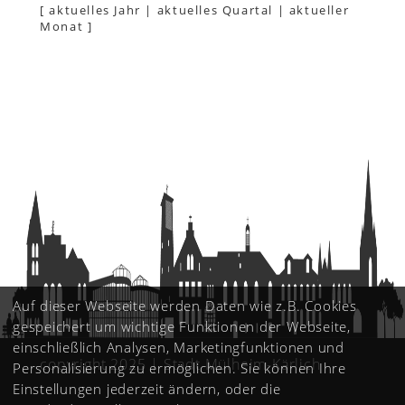
[
aktuelles Jahr
|
aktuelles Quartal
|
aktueller
Monat
]
Auf dieser Webseite werden Daten wie z.B. Cookies
gespeichert um wichtige Funktionen der Webseite,
einschließlich Analysen, Marketingfunktionen und
copyright 2025 | Stadt Mülheim-Kärlich
Personalisierung zu ermöglichen. Sie können Ihre
Einstellungen jederzeit ändern, oder die