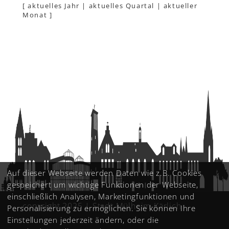
[
aktuelles Jahr
|
aktuelles Quartal
|
aktueller
Monat
]
Auf dieser Webseite werden Daten wie z.B. Cookies
gespeichert um wichtige Funktionen der Webseite,
einschließlich Analysen, Marketingfunktionen und
copyright 2025 | Stadt Mülheim-Kärlich
Personalisierung zu ermöglichen. Sie können Ihre
Einstellungen jederzeit ändern, oder die