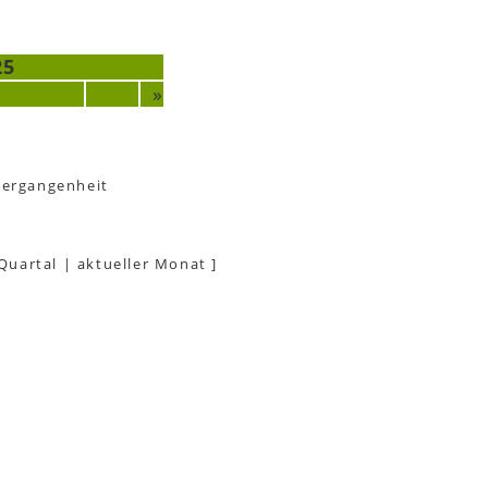
25
»
Vergangenheit
 Quartal
|
aktueller Monat
]