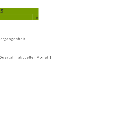
25
»
Vergangenheit
 Quartal
|
aktueller Monat
]