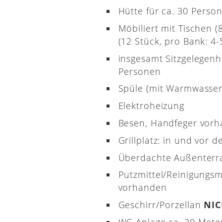
Hütte für ca. 30 Perso
Möbiliert mit Tischen 
(12 Stück, pro Bank: 4-5
insgesamt Sitzgelegenh
Personen
Spüle (mit Warmwasser
Elektroheizung
Besen, Handfeger vor
Grillplatz: in und vor d
Überdachte Außenterr
Putzmittel/Reinigungsm
vorhanden
Geschirr/Porzellan
NI
WC-Anlage ca. 30 Meter