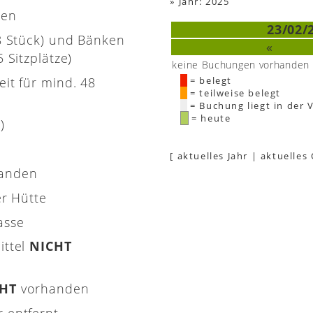
»
Jahr: 2025
nen
23/02/
(8 Stück) und Bänken
«
 Sitzplätze)
keine Buchungen vorhanden
eit für mind. 48
= belegt
= teilweise belegt
= Buchung liegt in der 
= heute
)
[
aktuelles Jahr
|
aktuelles
handen
er Hütte
asse
ittel
NICHT
CHT
vorhanden
 entfernt