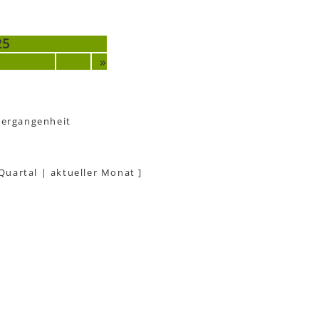
25
»
Vergangenheit
 Quartal
|
aktueller Monat
]