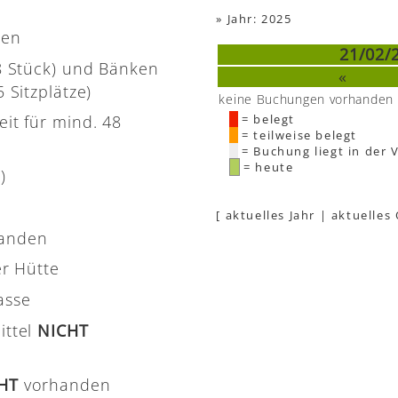
»
Jahr: 2025
nen
21/02/
(8 Stück) und Bänken
«
 Sitzplätze)
keine Buchungen vorhanden
eit für mind. 48
= belegt
= teilweise belegt
= Buchung liegt in der 
= heute
)
[
aktuelles Jahr
|
aktuelles
handen
er Hütte
asse
ittel
NICHT
CHT
vorhanden