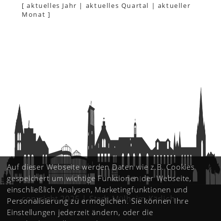
[
aktuelles Jahr
|
aktuelles Quartal
|
aktueller
Monat
]
Auf dieser Webseite werden Daten wie z.B. Cookies
gespeichert um wichtige Funktionen der Webseite,
einschließlich Analysen, Marketingfunktionen und
copyright 2025 | Stadt Mülheim-Kärlich
Personalisierung zu ermöglichen. Sie können Ihre
Einstellungen jederzeit ändern, oder die