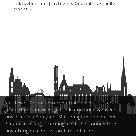
[
aktuelles Jahr
|
aktuelles Quartal
|
aktueller
Monat
]
Auf dieser Webseite werden Daten wie z.B. Cookies
gespeichert um wichtige Funktionen der Webseite,
einschließlich Analysen, Marketingfunktionen und
copyright 2025 | Stadt Mülheim-Kärlich
Personalisierung zu ermöglichen. Sie können Ihre
Einstellungen jederzeit ändern, oder die